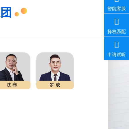
天团
沈 骞
罗 成