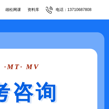
雄松网课
资料库
电话：13710687808
 ·MT· MV
考咨询