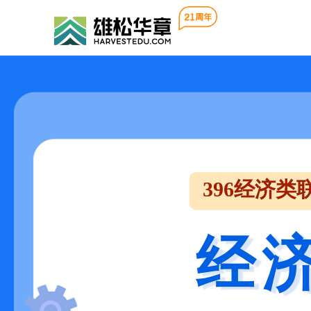
396经济类
经