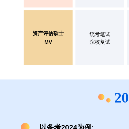
资产评估硕士
统考笔试
MV
院校复试
2
以备考2024为例: