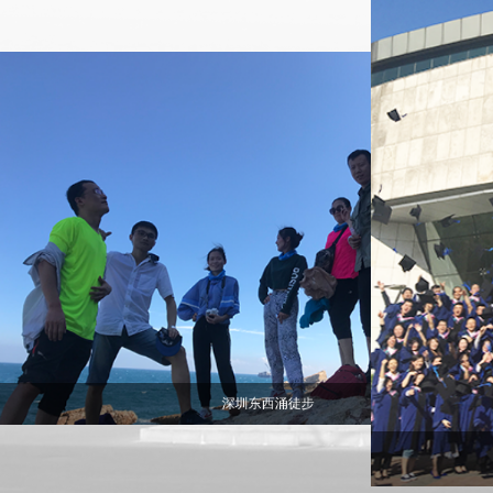
院沙漠挑战赛
深圳东西涌徒步