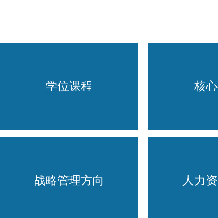
学位课程
核心
学位课程
核心
马克思主义理论/商务
市场营销/
英语
管理经济学
战略管理方向
人力资
务管理/战
资源管理/
据、模型与