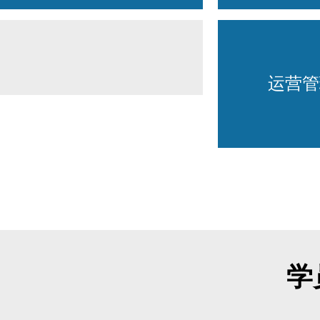
系统与信
战略管理方向
人力资
领导力/企业环境/战略
马克思主义
变革/战略实施与执行
英
运营管
力公司治理
运营管
企服务运营
供应链管理
学