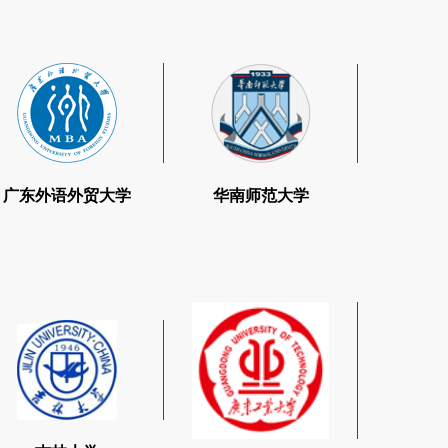
暨南大学
广东外语外贸大学
华南
# 211院校 #
#2
#省属重点大学#
招收
招收
MBA
EMBA
MBA
招收
MPA
MPAcc
MEM
MBA
MPAcc
MTA
MEM
MTA
华南师范大学
广东外语外贸大学
报考咨询
报考咨询
报
哈尔滨工业大学
广东
 双一流、985、211院校 #
# 省属
吉林大学
招收
招收
# 双一流、985、211院校 #
MBA
EMBA
MBA
招收
MEM
MPA
MPAcc
MBA
MEM
MPAcc