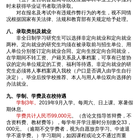
时未获得毕业证书者取消录取。
对在报名及考试中有违规作弊行为的考生，视不同情
况根据国家有关法律、法规和教育部有关规定给予处理。
八、录取类别及就业
非全日制学习研究生可以选择非定向就业和定向就业
两种。定向就业的研究生均须在被录取前与招生单位、用
人单位分别签订定向就业合同。定向生按定向合同就业，
在学期间不转工资、户籍关系及人事档案，可享有已签协
议的定向单位规定的工资、福利等待遇。非定向就业的研
究生必须将人事档案调入我校（户口是否调入由学生自行
决定）。毕业后按学校推荐、本人与用人单位双向选择的
办法就业。
九、学制、学费及在校待遇
学制3年。
2019年9月入学。每周六、日上课。寒暑假
期休息。
学费共计人民币99,000元
。（含论文指导答辩费，不
含资料费、教材费等），每学年开学注册时分别缴交33，
000元。（逾期不交学费者，视为自愿放弃学习。中途退
学不退学费。）学习期间，如因课程或论文不通过而重