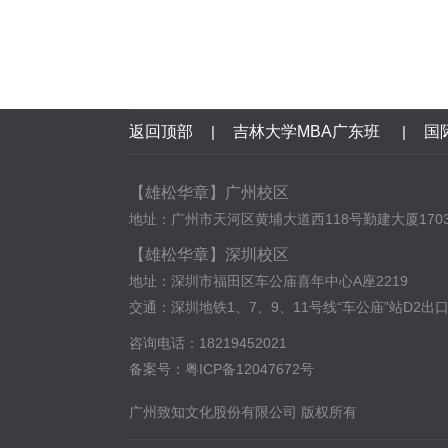
返回顶部
|
吉林大学MBA广东班
|
国
【雄松华章】广州校区
地址：广州市天河区黄埔大道西118号勤建大厦170
【雄松华章】深圳校区
地址：深圳市福田区车公庙喜年中心A座2219
交通：深圳地铁1、7、9、11号线“车公庙”站D2出
咨询电话：18219452021
备案号：
粤ICP备12047672号
广州致知文化股份有限公司 版权所有