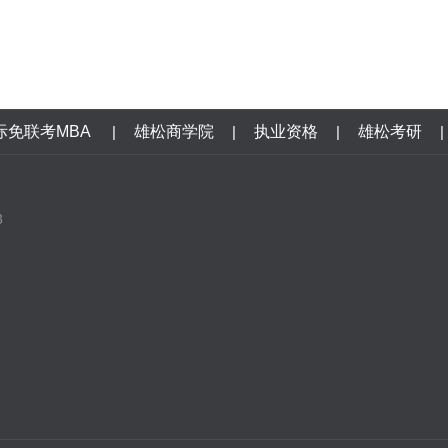
际免联考MBA
|
雄松商学院
|
执业资格
|
雄松考研
|
3
口