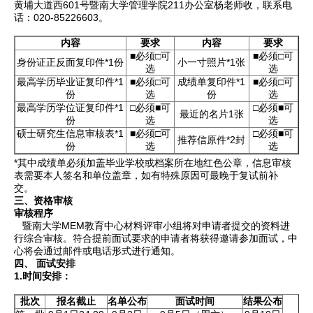
黄埔大道西601号暨南大学管理学院211办公室杨老师收，联系电
话：020-85226603。
内容
要求
内容
要求
■必须□可
■必须□可
身份证正反面复印件*1份
小一寸照片*1张
选
选
最高学历毕业证复印件*1
■必须□可
成绩单复印件*1
■必须□可
份
选
份
选
最高学历学位证复印件*1
□必须■可
□必须■可
最近的名片1张
份
选
选
硕士研究生信息审核表*1
■必须□可
□必须■可
推荐信原件*2封
份
选
选
*其中成绩单必须加盖毕业学校或档案所在地红色公章，信息审核
表需要本人签名和单位盖章，如有特殊原因可最晚于复试前补
交。
三、资格审核
审核程序
暨南大学MEM教育中心材料评审小组将对申请者提交的资料进
行综合审核。符合提前面试要求的申请者将获得邀请参加面试，中
心将会通过邮件或电话形式进行通知。
四、 面试安排
1.
时间安排：
批次
报名截止
名单公布
面试时间
结果公布