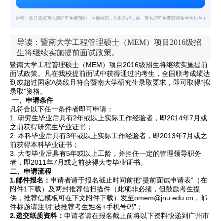
说明：您只需填写电话即可免费预约！名额有限，先到先得，前一百名还可免费获赠备考大礼包！
导读：暨南大学工程管理硕士（MEM）项目2016级招
生将继续实施提前面试政策。
暨南大学工程管理硕士（MEM）项目2016级招生将继续实施提前
面试政策。凡在我校提前面试中获得通过的考生，全国联考成绩达
到或超过国家A类线且符合暨南大学研究生录取要求，即可取得“拟
录取”资格。
一、申请条件
凡符合以下任一条件者即可申请：
1. 研究生毕业后具有2年或以上实际工作经验者，即2014年7月或
之前获得研究生毕业证书；
2. 本科毕业后具有3年或以上实际工作经验者，即2013年7月或之
前获得本科毕业证书；
3. 大专毕业后具有5年或以上工龄，并担任一定的管理领导职务
者，即2011年7月或之前获得大专毕业证书。
二、申请流程
1.
邮件报名：
申请者请于报名截止时间前把“提前面试申请表”（在
附件1下载）及两封推荐信扫描件（此项非必须，但鼓励考生提
供，推荐信模板可在下文附件下载）
发至omem@jnu.edu.cn
，邮
件标题请注明“被推荐考生姓名+手机号码”；
2.
递交纸质资料：
申请者请在报名截止前将以下资料快递到广州市