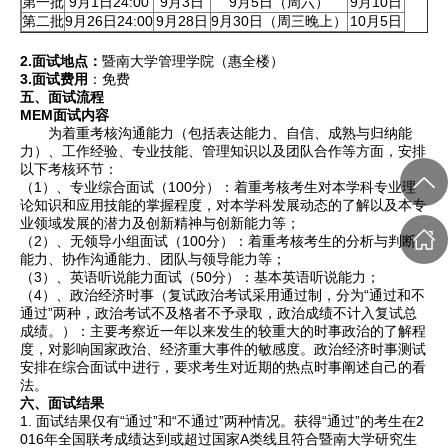
第一批
9月1日24:00
9月3日
9月5日（周六）
9月10日
第二批
9月26日24:00
9月28日
9月30日（周三晚上）
10月5日
2.
面试地点：
暨南大学管理学院（惠全楼）
3.
面试费用
：免费
五、面试流程
MEM
面试内容
为着重考核沟通能力（包括表达能力、自信、成熟与归纳能
力）、工作经验、专业技能、管理知识以及团队合作等方面，安排
以下考核环节：
（1）、专业综合面试（100分）：着重考核考生对本学科专业理
论知识和应用技能的掌握程度，对本学科发展动态的了解以及本专
业领域发展的潜力及创新精神与创新能力等；
（2）、无领导小组面试（100分）：着重考核考生的分析与判断
能力、协作沟通能力、团队与领导能力等；
（3）、英语听说能力面试（50分）：基本英语听说能力；
（4）、政治经济时事（复试政治考试采用通过制，分为“通过和不
通过”两种，政治考试不及格者不予录取，政治成绩不计入复试总
成绩。）：主要考察近一年以来发生的较重大的时事政治的了解程
度，对影响国家政治、经济重大事件的敏感度。政治经济时事测试
安排在综合面试中进行，要求考生对近期的热点时事阐述自己的看
法。
六、面试结果
1. 面试结果仅有“通过”和“不通过”两种情况。获得“通过”的考生在2
016年全国联考成绩达到或超过国家A类线且符合暨南大学研究生