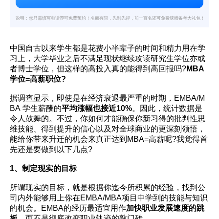
说明：您只需填写电话即可免费预约！名额有限，先到先得，前一百名还可免费获赠备考大礼包！
中国自古以来学生都是花费小半辈子的时间和精力用在学
习上，大学毕业之后不满足现状继续攻读研究生学位亦或
者博士学位，但这样的高投入真的能得到高回报吗?
MBA
学位=高薪职位?
据调查显示，即使是在经济衰退最严重的时期，EMBA/M
BA
学生薪酬的
平均涨幅也接近10%
。因此，统计数据是
令人鼓舞的。不过，你如何才能确保你新习得的批判性思
维技能、得到提升的信心以及对全球商业的更深刻领悟，
能给你带来升迁的机会来真正达到MBA=高薪呢?我觉得首
先还是要做到以下几点?
1、制定现实的目标
所谓现实的目标，就是根据你迄今所积累的经验，找到公
司内外能够用上你在EMBA/MBA项目中学到的技能与知识
的机会。EMBA的经历最适宜用作
加快职业发展速度的跳
板
，而不是彻底改变职业轨迹的敲门砖。