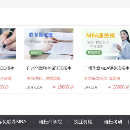
试班招生
广州华章联考保证班招生
广州华章MBA通关班招生
拟+政治
考前冲刺，保障过线
针对备战笔试+提面者
80
18800
23800
起
￥
起
￥
起
10月-12月
5月-12月
际免联考MBA
|
雄松商学院
|
执业资格
|
雄松考研
|