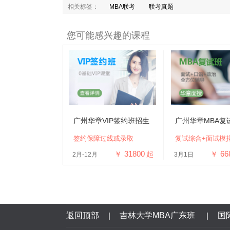
相关标签：
MBA联考
联考真题
您可能感兴趣的课程
广州华章VIP签约班招生
广州华章MBA复
签约保障过线或录取
复试综合+面试模
31800
66
￥
起
￥
2月-12月
3月1日
返回顶部
|
吉林大学MBA广东班
|
国