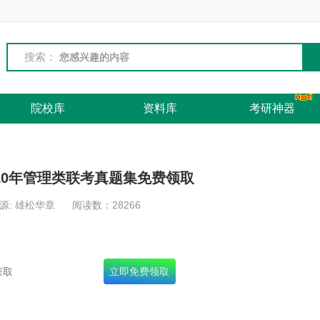
搜索：
院校库
资料库
考研神器
10年管理类联考真题集免费领取
源: 雄松华章
阅读数：
28266
名录+十年真题+面试宝典