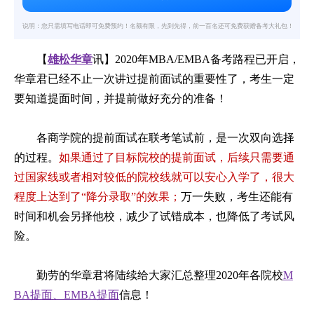
说明：您只需填写电话即可免费预约！名额有限，先到先得，前一百名还可免费获赠备考大礼包！
【
雄松华章
讯】2020年MBA/EMBA备考路程已开启，
华章君已经不止一次讲过提前面试的重要性了，考生一定
要知道提面时间，并提前做好充分的准备！
各商学院的提前面试在联考笔试前，是一次双向选择
的过程。
如果通过了目标院校的提前面试，后续只需要通
过国家线或者相对较低的院校线就可以安心入学了，很大
程度上达到了“降分录取”的效果；
万一失败，考生还能有
时间和机会另择他校，减少了试错成本，也降低了考试风
险。
勤劳的华章君将陆续给大家汇总整理2020年各院校
M
BA提面
、
EMBA提面
信息！