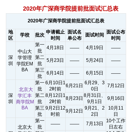
2020年广深商学院提前批面试汇总表
2020年广深商学院提前批面试汇总表
地
申请截止
面试名
面试公布
学校
批次
面试时间
区
时间
单公布
时间
第一
4月18日
4月19日
——
——
批
中山大
深
第二
学管理
5月23日
5月24日
——
——
圳
批
学院EM
BA
第三
6月14日
6月15日
——
——
批
第一
6月10日1
6月29、3
6月21日
7月12日
批
2时前
0日
北京大
深
第二
8月12日1
8月31日、
学汇丰
8月23日
9月16日
圳
批
2时前
9月1日
商学院M
BA
第三
9月2日12
9月21、2
10月11
9月12日
批
时前
2日
日
第一
10个工作
7月13日
——
——
批
日左右
北京大