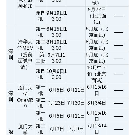
试）
须参加
9月22日
第四
9月19日1
（北京面
——
批
3:00
试)
第一
6月底（北
6月15日1
——
批
3:00
京面试)
清华大
第二
8月底（北
8月10日1
——
学MEM
批
3:00
京面试)
深
（提前
第
9月底（北
9月7日1
圳
——
面试申
三批
3:00
京面试)
请）
10月中下
第四
10月6日1
旬（北京
——
批
3:00
面试)
第一
6月15/16
厦门大
6月5日
6月11日
——
深
批
日
学
圳
第二
OneMB
7月23日
7月30日
8月3/4日
——
A
批
第一
6月15/16
6月5日
6月11日
——
批
日
第二
7月13/14
厦门大
7月3日
7月9日
——
深
批
日
学