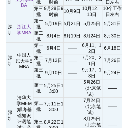
圳
批
时前
日左右
BA
第三
9月28日9
10月12、
10个工作
10月9日
批
时前
13日
日左右
第一
5月19日
5月21日
5月25日
5月31日
深
浙江大
批
圳
学MBA
第二
8月4日
8月19日
8月24日
8月30日
批
第一
6月11、1
6月4日
6月18日
——
批
2日
中国人
深
第二
7月20、2
7月13日
7月26日
——
民大学E
圳
批
1日
MBA
第三
9月17、1
9月10日
9月24日
——
批
8日
5月26日
第一
5月25日1
（北京笔
——
批
3:00
试）
清华大
7月24日
第二
学MEM
7月11日1
（北京笔
——
批
(联考基
3:00
深
试）
础知识
圳
8月25日
评测笔
第三
8月22日1
（北京笔
——
试）必
批
3:00