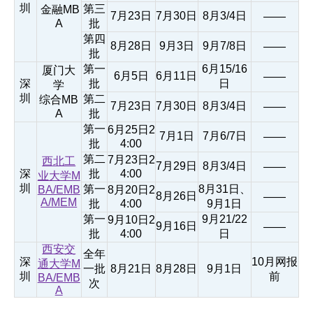
圳
第三
金融MB
7月23日
7月30日
8月3/4日
——
A
批
第四
8月28日
9月3日
9月7/8日
——
批
第一
6月15/16
厦门大
6月5日
6月11日
——
深
批
日
学
圳
第二
综合MB
7月23日
7月30日
8月3/4日
——
A
批
第一
6月25日2
7月1日
7月6/7日
——
批
4:00
第二
7月23日2
西北工
7月29日
8月3/4日
——
深
批
4:00
业大学M
圳
第一
8月31日、
BA/EMB
8月20日2
8月26日
——
A/MEM
批
4:00
9月1日
第一
9月21/22
9月10日2
9月16日
——
批
4:00
日
西安交
全年
深
10月网报
通大学M
一批
8月21日
8月28日
9月1日
圳
前
BA/EMB
次
A