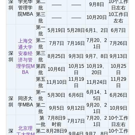
深
学光华
第二
10个工作
9月8日
——
——
圳
管理学
批
日左右
院MBA
第三
10工作日
10月20日
——
——
批
左右
第一
5月19日
5月28日
6月1、2日
6月7日
批
第二
7月20、2
上海交
7月7日
7月16日
7月26日
批
1日
通大学
深
第三
安泰经
8月25日
9月3日
9月7、8日
9月13日
圳
批
济与管
理学院M
第四
10月15
10月19、
10月25
10月6日
BA
批
日
20日
日
第五
11月19
11月29
11月10日
11月24日
批
日
日
第一
6月14、1
5月30日
6月6日
6月26日
深
同济大
批
5日
圳
学MBA
第二
9月20、2
9月5日
9月12日
10月9日
批
1日
第
7月8日9
7月20、2
10个工作
7月17日
一批
时前
1日
日左右
北京理
深
第二
8月28日9
10个工作
9月4日
9月7、8日
工大学M