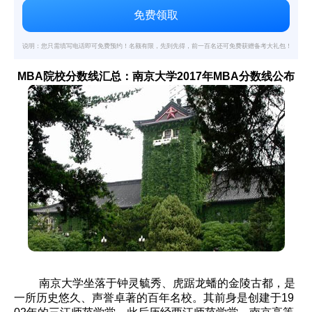
说明：您只需填写电话即可免费预约！名额有限，先到先得，前一百名还可免费获赠备考大礼包！
MBA
院校
分数线汇总：南京大学
2017
年
MBA
分数线公布
南京大学坐落于钟灵毓秀、虎踞龙蟠的金陵古都，是
一所历史悠久、声誉卓著的百年名校。其前身是创建于19