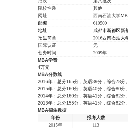
批次
第八批次
院校性质
其他
网址
西南石油大学
MB
邮编
610500
地址
成都市新都区新
招生简章
2016
西南石油大
国际认证
无
创办时间
2009
年
MBA
学费
4万元
MBA
分数线
2016年：总分165分，英语39分，综合78分
2015年：总分160分，英语40分，综合80分
2014年：总分160分，英语41分，综合82分
2013年：总分155分，英语41分，综合82分
MBA
招生数据
年份
报考人数
2015
年
113