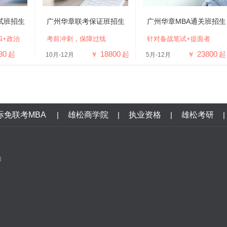
试班招生
广州华章联考保证班招生
广州华章MBA通关班招生
拟+政治
考前冲刺，保障过线
针对备战笔试+提面者
80
18800
23800
起
￥
起
￥
起
10月-12月
5月-12月
际免联考MBA
|
雄松商学院
|
执业资格
|
雄松考研
|
3
口