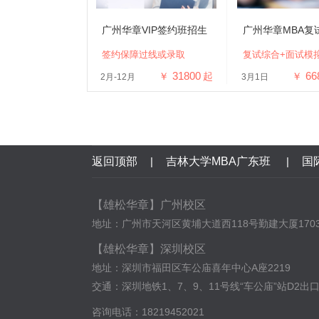
广州华章VIP签约班招生
广州华章MBA复
签约保障过线或录取
复试综合+面试模
31800
66
￥
起
￥
2月-12月
3月1日
返回顶部
|
吉林大学MBA广东班
|
国
【雄松华章】广州校区
地址：广州市天河区黄埔大道西118号勤建大厦170
【雄松华章】深圳校区
地址：深圳市福田区车公庙喜年中心A座2219
交通：深圳地铁1、7、9、11号线“车公庙”站D2出
咨询电话：18219452021