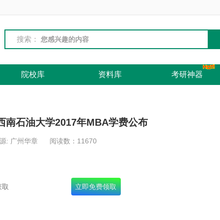
搜索：
院校库
资料库
考研神器
西南石油大学2017年MBA学费公布
源: 广州华章
阅读数：
11670
名录+十年真题+面试宝典