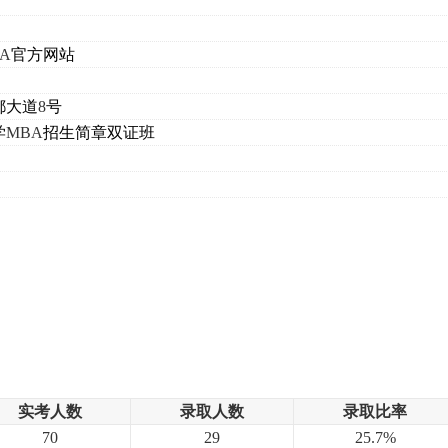
A
官方网站
都大道
8
号
学
MBA
招生简章双证班
。
。
。
。
实考人数
录取人数
录取比率
70
29
25.7%