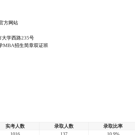
官方网站
235
市大学西路
号
MBA
学
招生简章双证班
实考人数
录取人数
录取比率
1016
137
10.9%