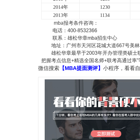
2014
年
1230
2013
年
1134
mba报考条件
咨询：
电话：400-8532366
联系：雄松华章mba招生中心
地址：广州市天河区花城大道667号美林
雄松华章最早于2003年开办管理类硕
把握考点信息+精选全国名师+联考高通过率”
微信搜索
【MBA提面测评】
小程序，看看自