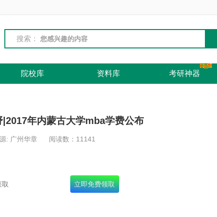
搜索：
院校库
资料库
考研神器
|2017年内蒙古大学mba学费公布
源: 广州华章
阅读数：
11141
名录+十年真题+面试宝典