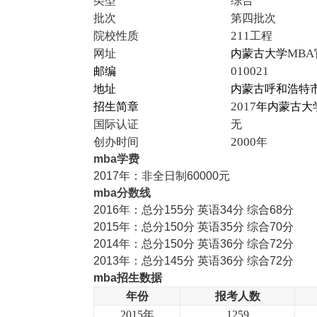
类型
综合
批次
第四批次
211
院校性质
工程
MBA
网址
内蒙古大学
010021
邮编
地址
内蒙古呼和浩特
2017
招生简章
年内蒙古大
国际认证
无
2000
创办时间
年
mba学费
2017年：非全日制60000元
mba分数线
2016年：总分155分 英语34分 综合68分
2015年：总分150分 英语35分 综合70分
2014年：总分150分 英语36分 综合72分
2013年：总分145分 英语36分 综合72分
mba
招生数据
年份
报考人数
2015
年
1259