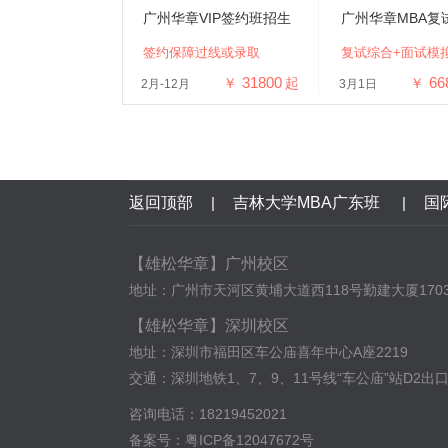
广州华章VIP签约班招生
广州华章MBA复
签约保障过线或录取
复试综合+面试模
31800
66
￥
起
￥
2月-12月
3月1日
返回顶部
|
吉林大学MBA广东班
|
国
【雄松华章】广州校区
地址：广州市天河区黄埔大道西118号勤建大厦170
【雄松华章】深圳校区
地址：深圳市福田区车公庙喜年中心A座2219
交通：深圳地铁1、7、9、11号线“车公庙”站D2出
咨询电话：18219452021
备案号：
粤ICP备12047672号