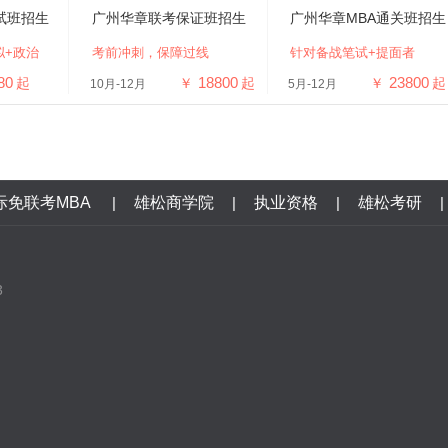
试班招生
广州华章联考保证班招生
广州华章MBA通关班招生
拟+政治
考前冲刺，保障过线
针对备战笔试+提面者
80
18800
23800
起
￥
起
￥
起
10月-12月
5月-12月
际免联考MBA
|
雄松商学院
|
执业资格
|
雄松考研
|
3
口