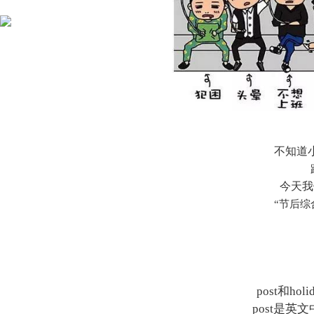
不知道
今天我
“节后综
post和h
post是英