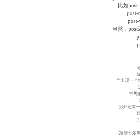
比如post
pos
pos
当然，pos
p
p
当出现一个
常见的
另外还有一
比
(
(斯德哥尔