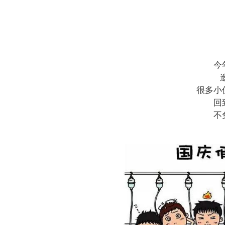
今
很多小
回
不