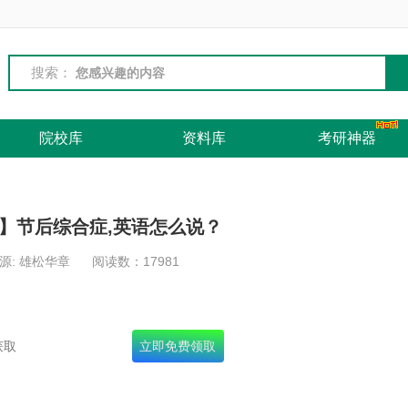
搜索：
院校库
资料库
考研神器
】节后综合症,英语怎么说？
源: 雄松华章
阅读数：
17981
名录+十年真题+面试宝典