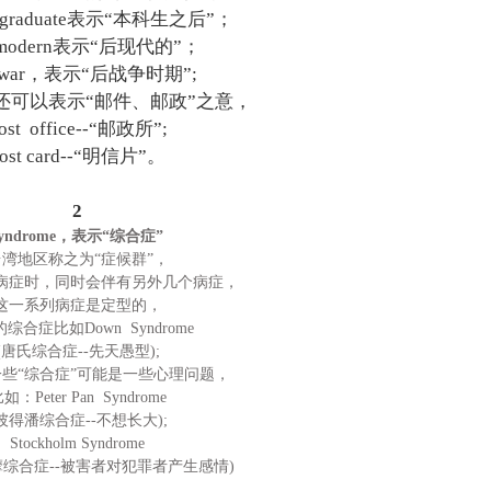
-graduate表示“本科生之后”；
t-modern表示“后现代的”；
t-war，表示“后战争时期”;
t还可以表示“邮件、邮政”之意，
ost office--“邮政所”;
ost card--“明信片”。
2
syndrome，表示“综合症”
台湾地区称之为“症候群”，
病症时，同时会伴有另外几个病症，
这一系列病症是定型的，
综合症比如Down Syndrome
(唐氏综合症--先天愚型);
些“综合症”可能是一些心理问题，
如：Peter Pan Syndrome
彼得潘综合症--不想长大);
Stockholm Syndrome
摩综合症--被害者对犯罪者产生感情)