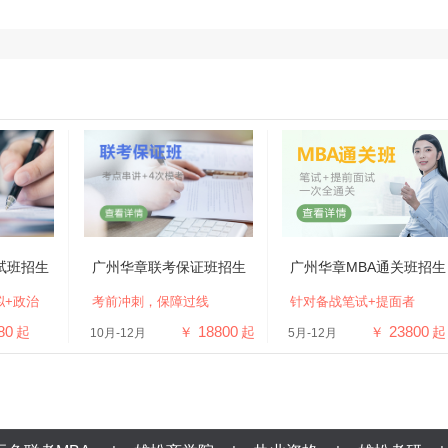
试班招生
广州华章联考保证班招生
广州华章MBA通关班招生
拟+政治
考前冲刺，保障过线
针对备战笔试+提面者
80
18800
23800
起
￥
起
￥
起
10月-12月
5月-12月