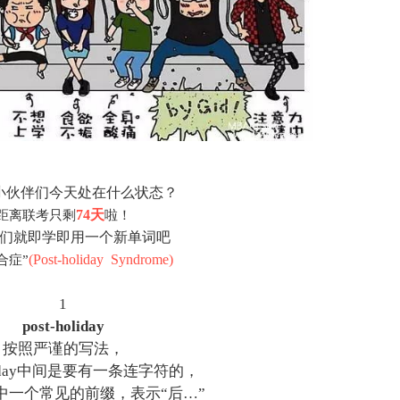
小伙伴们今天处在什么状态？
74天
距离联考只剩
啦！
们就即学即用一个新单词吧
(Post-holiday Syndrome)
合症”
1
post-holiday
按照严谨的写法，
oliday中间是要有一条连字符的，
文中一个常见的前缀，表示“后…”