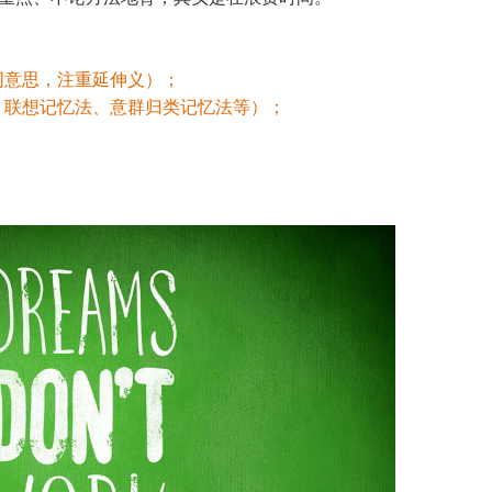
同意思，注重延伸义）；
、联想记忆法、意群归类记忆法等）；