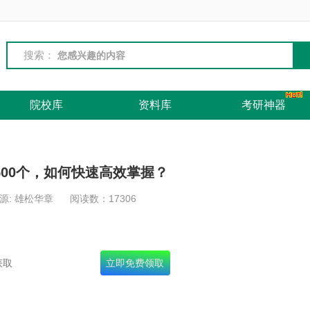
搜索：
院校库
资料库
考研神器
500个，如何快速高效掌握？
源: 雄松华章
阅读数：
17306
名录+十年真题+面试宝典