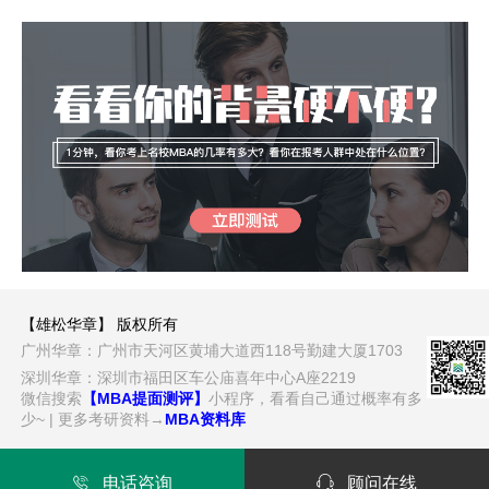
【雄松华章】 版权所有
广州华章：广州市天河区黄埔大道西118号勤建大厦1703
深圳华章：深圳市福田区车公庙喜年中心A座2219
微信搜索
【MBA提面测评】
小程序，看看自己通过概率有多
少~ | 更多考研资料→
MBA资料库

电话咨询

顾问在线