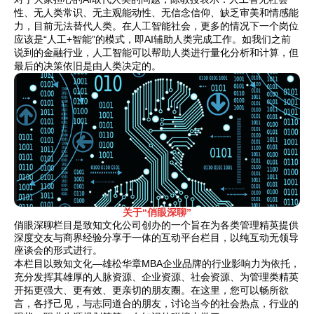
性、无人类常识、无主观能动性、无信念信仰、缺乏审美和情感能
力，目前无法替代人类。在人工智能社会，更多的情况下一个岗位
应该是“人工+智能”的模式，即AI辅助人类完成工作。如我们之前
说到的金融行业，人工智能可以帮助人类进行量化分析和计算，但
最后的决策依旧是由人类决定的。
关于“俏眼
深聊”
俏眼深聊栏目是致知文化公司创办的一个旨在为各类管理精英提供
深度交友与商界经验分享于一体的互动平台栏目，以纯互动无领导
座谈会的形式进行。
本栏目以致知文化—雄松华章MBA企业品牌的行业影响力为依托，
充分发挥其雄厚的人脉资源、企业资源、社会资源、为管理类精英
开拓更强大、更有效、更亲切的朋友圈。在这里，您可以畅所欲
言，各抒己见，与志同道合的朋友，讨论当今的社会热点，行业的