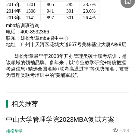
2015
年
1201
865
285
23.7%
2014
年
1308
941
301
23.0%
2013
年
1141
897
301
26.4%
mba培训班
咨询：
电话：400-8532366
联系：雄松华章mba招生中心
地址：广州市天河区花城大道667号美林基业大厦A栋9层
雄松华章最早于2003年开办管理类硕士联考培训，是
该领域的领袖品牌。多年来，以“专业教学研究+精确把握
考点信息+精选全国名师+联考高通过率”等优势闻名，被誉
为管理类联考培训中的“黄埔军校”。
相关推荐
中山大学管理学院2023MBA复试方案
2788
雄松华章