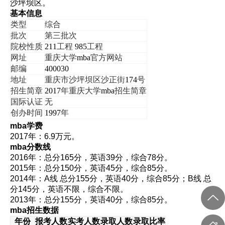
沙坪坝区。
基本信息
类型
综合
批次
第三批次
院校性质
211
工程
985
工程
网址
重庆大学
mba
官方网站
邮编
400030
地址
重庆市沙坪坝区沙正街
174
号
招生简章
2017
年重庆大学
mba
招生简章
国际认证
无
创办时间
1997
年
mba
学费
2017年：6.9万元。
mba分数线
2016年：总分165分，英语39分，综合78分。
2015年：总分150分，英语45分，综合85分。
2014年：A线 总分155分，英语40分，综合85分；B线 总
分145分，英语不限，综合不限。
2013年：总分155分，英语40分，综合85分。
mba
招生数据
年份
报考人数
实考人数
录取人数
录取比率