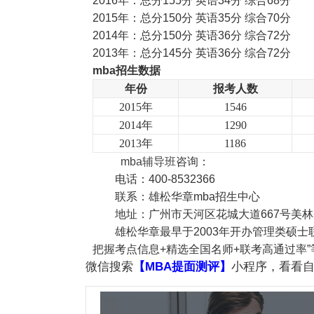
2016年：总分155分 英语34分 综合68分
2015年：总分150分 英语35分 综合70分
2014年：总分150分 英语36分 综合72分
2013年：总分145分 英语36分 综合72分
mba
招生数据
年份
报考人数
2015
年
1546
2014
年
1290
2013
年
1186
mba
辅导班
咨询：
电话：400-8532366
联系：雄松华章mba招生中心
地址：广州市天河区花城大道667号美林
雄松华章最早于2003年开办管理类硕
把握考点信息+精选全国名师+联考高通过率”
微信搜索
【MBA提面测评】
小程序，看看自