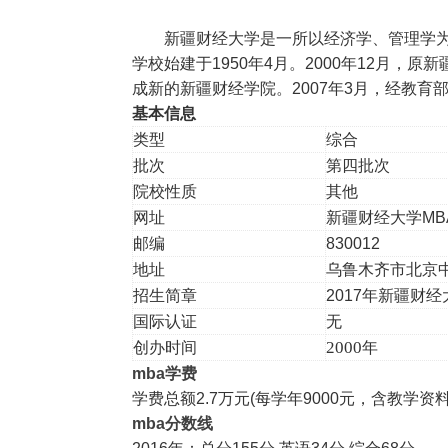
新疆财经大学是一所以经济学、管理学
学校始建于1950年4月。2000年12月
成新的新疆财经学院。2007年3月，经教
基本信息
类型
综合
批次
第四批次
院校性质
其他
网址
新疆财经大学
MB
邮编
830012
地址
乌鲁木齐市北京
招生简章
2017年
新疆财经
国际认证
无
2000
创办时间
年
mba
学费
学费总额2.7万元(每学年9000元，含教学
mba
分数线