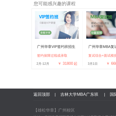
您可能感兴趣的课程
广州华章VIP签约班招生
广州华章MBA复
签约保障过线或录取
复试综合+面试模
31800
66
￥
起
￥
2月-12月
3月1日
返回顶部
|
吉林大学MBA广东班
|
国
【雄松华章】广州校区