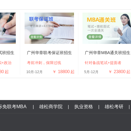
试班招生
广州华章联考保证班招生
广州华章MBA通关班招生
拟+政治
考前冲刺，保障过线
针对备战笔试+提面者
80
18800
23800
起
￥
起
￥
起
10月-12月
5月-12月
际免联考MBA
|
雄松商学院
|
执业资格
|
雄松考研
|