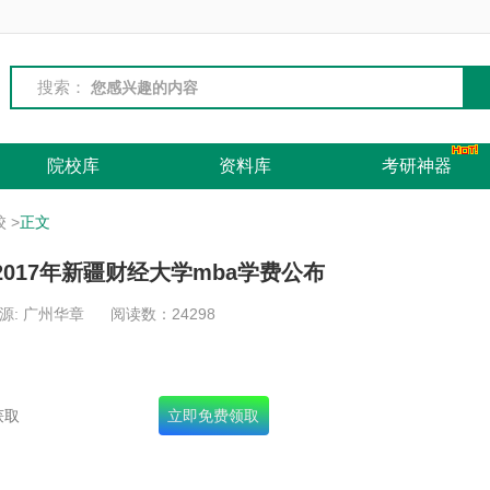
搜索：
院校库
资料库
考研神器
校
>
正文
2017年新疆财经大学mba学费公布
源: 广州华章
阅读数：
24298
名录+十年真题+面试宝典