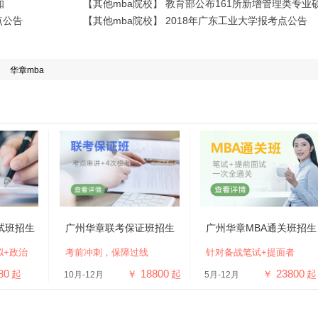
知
点公告
【其他mba院校】 2018年广东工业大学报考点公告
华章mba
试班招生
广州华章联考保证班招生
广州华章MBA通关班招生
拟+政治
考前冲刺，保障过线
针对备战笔试+提面者
80
18800
23800
起
￥
起
￥
起
10月-12月
5月-12月