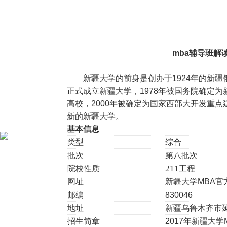
mba辅导班解读
新疆大学的前身是创办于1924年的新疆俄
正式成立新疆大学，1978年被国务院确定为新
高校，2000年被确定为国家西部大开发重点
新的新疆大学。
基本信息
类型
综合
批次
第八批次
211
院校性质
工程
网址
新疆大学
MBA
官
邮编
830046
地址
新疆乌鲁木齐市
招生简章
2017
年新疆大学