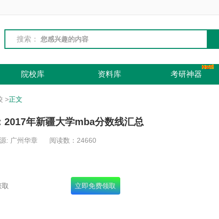
搜索：
院校库
资料库
考研神器
校
>
正文
：2017年新疆大学mba分数线汇总
源: 广州华章
阅读数：
24660
名录+十年真题+面试宝典