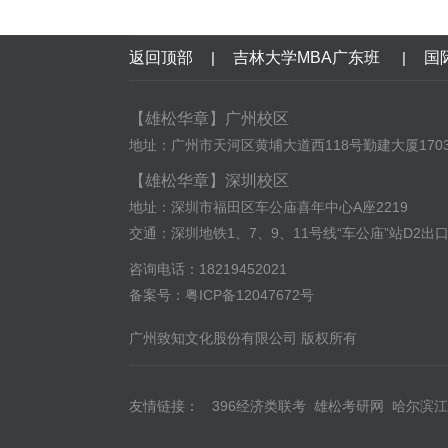
返回顶部
|
吉林大学MBA广东班
|
国
【雄松华章】广州校区
地址：广州市天河区黄埔大道西118号勤建大厦170
【雄松华章】深圳校区
地址：深圳市福田区车公庙喜年中心A座2219
交通：深圳地铁1、7、9、11号线“车公庙”站D2出
咨询电话：18219452021
备案号：
粤ICP备12047672号
广州致知文化股份有限公司 版权所有
友情链接：
396经济类联考
雄松考研网
哈尔滨江