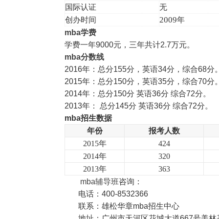
国际认证
无
2009
创办时间
年
mba
学费
学费一年9000元，三年共计2.7万元。
mba
分数线
2016年：总分155分，英语34分，综合68分
2015年：总分150分，英语35分，综合70分
2014年：总分150分 英语36分 综合72分。
2013年： 总分145分 英语36分 综合72分。
mba
招生数据
年份
报考人数
2015
年
424
2014
年
320
2013
年
363
mba
辅导班
咨询：
电话：400-8532366
联系：雄松华章mba招生中心
地址：广州市天河区花城大道667号美林