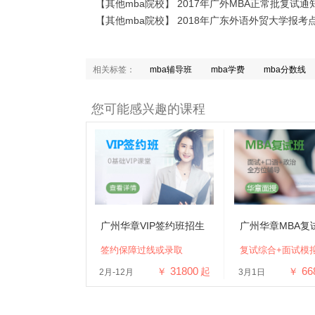
【其他mba院校】 2017年广外MBA正常批复试通
【其他mba院校】 2018年广东外语外贸大学报考
相关标签：
mba辅导班
mba学费
mba分数线
您可能感兴趣的课程
广州华章VIP签约班招生
广州华章MBA复
签约保障过线或录取
复试综合+面试模
31800
66
￥
起
￥
2月-12月
3月1日