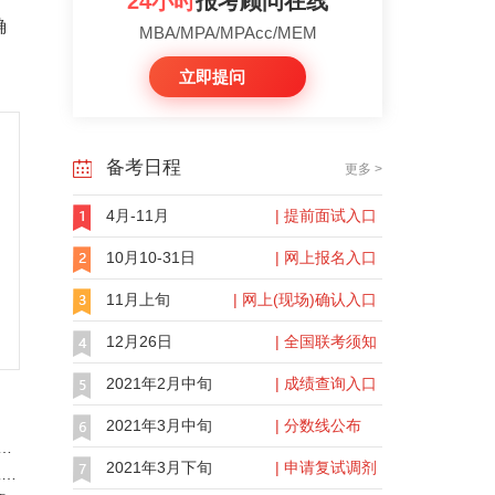
24小时
报考顾问在线
确
MBA/MPA/MPAcc/MEM
立即提问
备考日程
更多 >
4月-11月
| 提前面试入口
10月10-31日
| 网上报名入口
11月上旬
| 网上(现场)确认入口
12月26日
| 全国联考须知
2021年2月中旬
| 成绩查询入口
2021年3月中旬
| 分数线公布
校】 上交安泰2019年全日制审计硕士MAud招生简章
2021年3月下旬
| 申请复试调剂
【其他mba院校】 广东外语外贸大学2017年MBA（工商管理硕士）复试方案