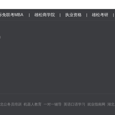
际免联考MBA
|
雄松商学院
|
执业资格
|
雄松考研
|
3
口
北公务员培训
机器人教育
一对一辅导
英语口语学习
就业指南网
湖北