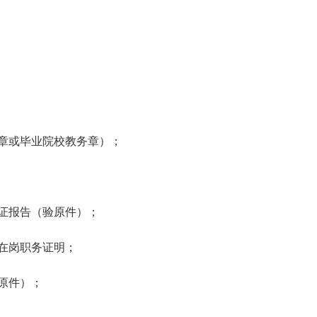
章或毕业院校教务章）；
证报告（验原件）；
在岗职务证明；
原件）；