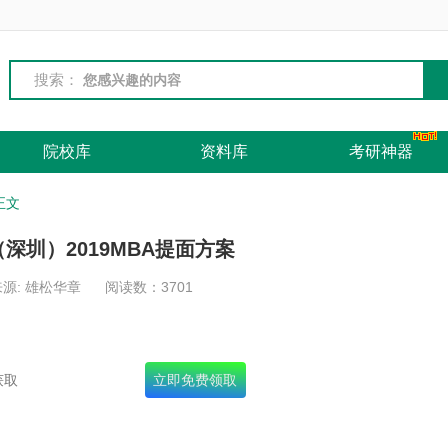
搜索：
院校库
资料库
考研神器
正文
深圳）2019MBA提面方案
源: 雄松华章
阅读数：
3701
名录+十年真题+面试宝典