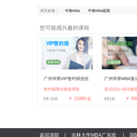
相关标签：
中南mba
中南mba提面
您可能感兴趣的课程
广州华章VIP签约班招生
广州华章MBA复
签约保障过线或录取
复试综合+面试模
31800
66
￥
起
￥
2月-12月
3月1日
返回顶部
|
吉林大学MBA广东班
|
国