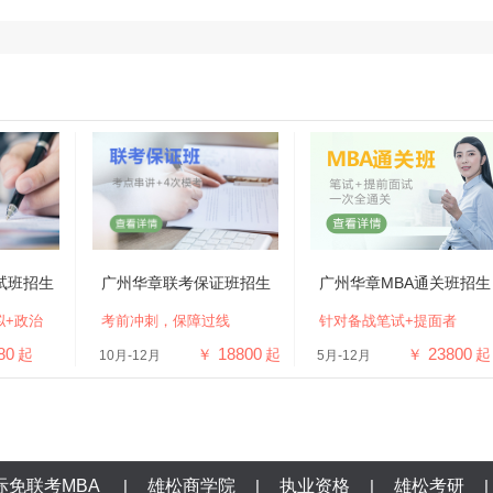
试班招生
广州华章联考保证班招生
广州华章MBA通关班招生
拟+政治
考前冲刺，保障过线
针对备战笔试+提面者
80
18800
23800
起
￥
起
￥
起
10月-12月
5月-12月
际免联考MBA
|
雄松商学院
|
执业资格
|
雄松考研
|