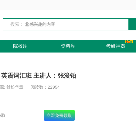
搜索：
院校库
资料库
考研神器
】英语词汇班 主讲人：张浚铂
源: 雄松华章
阅读数：
22954
名录+十年真题+面试宝典