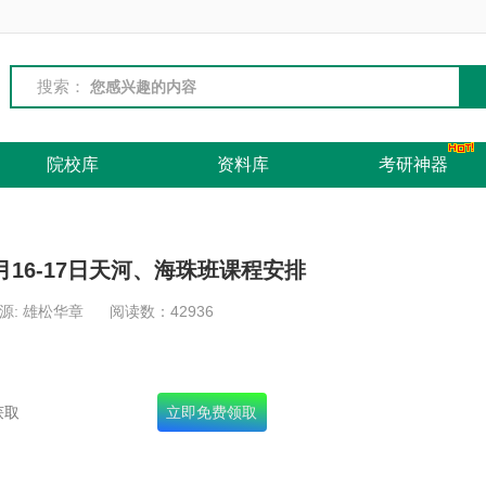
搜索：
院校库
资料库
考研神器
月16-17日天河、海珠班课程安排
源: 雄松华章
阅读数：
42936
名录+十年真题+面试宝典