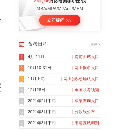
24小时
报考顾问在线
MBA/MPA/MPAcc/MEM
学
立即提问
备考日程
更多 >
4月-11月
| 提前面试入口
10月10-31日
| 网上报名入口
11月上旬
| 网上(现场)确认入口
况
12月26日
| 全国联考须知
评
2021年2月中旬
| 成绩查询入口
2021年3月中旬
| 分数线公布
2021年3月下旬
| 申请复试调剂