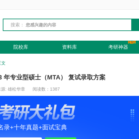
搜索：
院校库
资料库
考研神器
正文
3 年专业型硕士（MTA） 复试录取方案
源: 雄松华章
阅读数：
1387
名录+十年真题+面试宝典