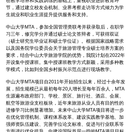
在教学培养和实践训练的基础上，重视职业进阶教育环
节，通过建立校友会机制、业界考察走访等方式倾力为学
生就业和职业生涯提升提供服务和支持。
中山大学MTA，参加全国管理类联考并获录取后，在职学
习三年，修完学分并通过硕士论文答辩者，可获得双证
（硕士研究生毕业证和硕士学位证）。根据国家战略需求
以及国务院学位委员会关于旅游管理专业硕士培养方案的
要求，结合中山大学旅游学院的优势，我院计划在2022年
开设集中授课班。集中授课班教学方式新颖，采用多种教
学模式，比如到全国乡村振兴示范点进行现场教学。
中山大学MTA项目自2011年开始招生以来，经过十余年发
展，招生规模已从最初每年20人增长至每年百余人，MTA
生源遍布政府部门、学校、景区、旅行社、酒店、会展、
航空等旅游业支柱板块，近年来旅游从业人员有目的性的
进修学习比例显著增加。未来中山大学MTA项目将进一步
在优化管理机制、课程体系改革、建设实践教学基地、加
强师资队伍建设、完善学位论文标准、促进与行业联系等
方面进行优化提升，向建设国际首屈一指的MTA项目目标