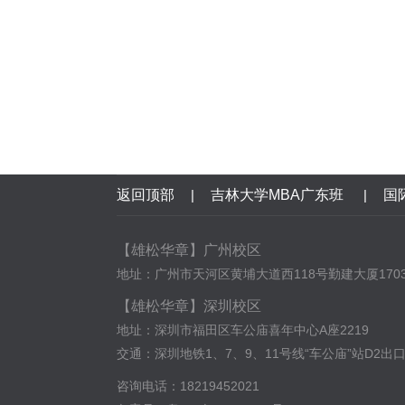
返回顶部
|
吉林大学MBA广东班
|
国
【雄松华章】广州校区
地址：广州市天河区黄埔大道西118号勤建大厦170
【雄松华章】深圳校区
地址：深圳市福田区车公庙喜年中心A座2219
交通：深圳地铁1、7、9、11号线“车公庙”站D2出
咨询电话：18219452021