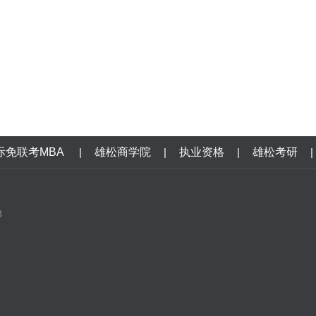
际免联考MBA
|
雄松商学院
|
执业资格
|
雄松考研
|
3
口