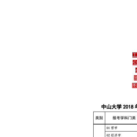
工
公
图