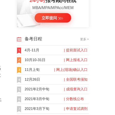
24小时
报考顾问在线
MBA/MPA/MPAcc/MEM
立即提问
备考日程
更多 >
4月-11月
| 提前面试入口
10月10-31日
| 网上报名入口
高
11月上旬
| 网上(现场)确认入口
大
12月26日
| 全国联考须知
2021年2月中旬
| 成绩查询入口
上
2021年3月中旬
| 分数线公布
2021年3月下旬
| 申请复试调剂