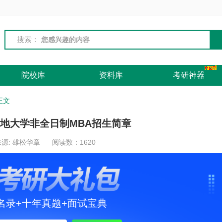
搜索：
院校库
资料库
考研神器
正文
质地大学非全日制MBA招生简章
源: 雄松华章
阅读数：
1620
名录+十年真题+面试宝典