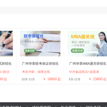
试班招生
广州华章联考保证班招生
广州华章MBA通关班招生
拟+政治
考前冲刺，保障过线
针对备战笔试+提面者
80
18800
23800
起
￥
起
￥
起
10月-12月
5月-12月