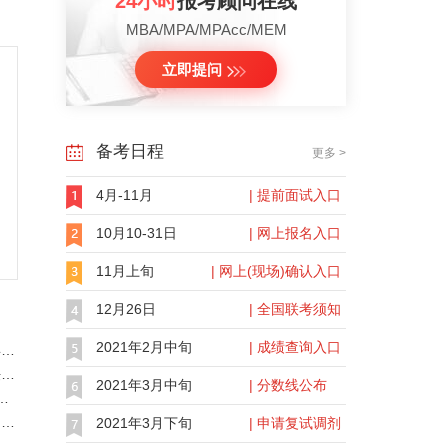
24小时
报考顾问在线
MBA/MPA/MPAcc/MEM
立即提问
备考日程
更多 >
4月-11月
| 提前面试入口
10月10-31日
| 网上报名入口
11月上旬
| 网上(现场)确认入口
12月26日
| 全国联考须知
2021年2月中旬
| 成绩查询入口
【MBA招生简章】 华南农业大学经济管理学院2022年接收推荐免试硕士生复试结果公示
【MBA招生简章】 经济管理学院2021年导师岗位聘任名单公示
2021年3月中旬
| 分数线公布
021年（2019级、2020级）研究生国家奖学金的通知
【MBA招生简章】 经济管理学院2022年推荐优秀应届本科毕业生免试攻读硕士学位研究生“推荐阶段”（...
2021年3月下旬
| 申请复试调剂