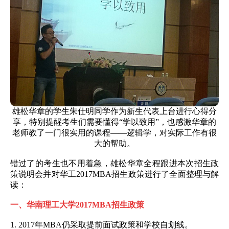
雄松华章的学生朱仕明同学作为新生代表上台进行心得分
享，特别提醒考生们需要懂得“学以致用”，也感激华章的
老师教了一门很实用的课程——逻辑学，对实际工作有很
大的帮助。
错过了的考生也不用着急，
雄松华章
全程跟进本次招生政
策说明会并对华工
2017
MBA
招生政策
进行了全面整理与解
读：
一、华南理工大学
2017MBA
招生政策
1. 2017
年
MBA
仍采取提前面试政策和学校自划线。