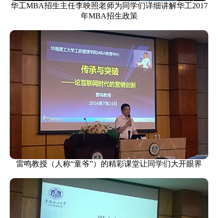
华工
MBA
招生主任李映照老师为同学们详细讲解华工
2017
年
MBA
招生政策
雷鸣教授（人称“童爷”）的精彩课堂让同学们大开眼界