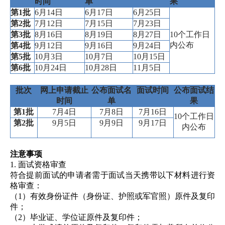
时间
单
果
第
1
批
6
月
14
日
6
月
17
日
6
月
25
日
第
2
批
7
月
12
日
7
月
15
日
7
月
23
日
第
3
批
8
月
16
日
8
月
19
日
8
月
27
日
10
个工作日
内公布
第
4
批
9
月
12
日
9
月
16
日
9
月
24
日
第
5
批
10
月
3
日
10
月
7
日
10
月
15
日
第
6
批
10
月
24
日
10
月
28
日
11
月
5
日
批次
网上申请截止
公布面试名
面试时间
公布面试结
时间
单
果
第
1
批
7
月
4
日
7
月
8
日
7
月
16
日
10
个工作日
第
2
批
9
月
5
日
9
月
9
日
9
月
17
日
内公布
注意事项
1.
面试资格审查
符合提前面试的申请者需于面试当天携带以下材料进行资
格审查：
（
1
）有效身份证件（身份证、护照或军官照）原件及复印
件；
（
2
）毕业证、学位证原件及复印件；