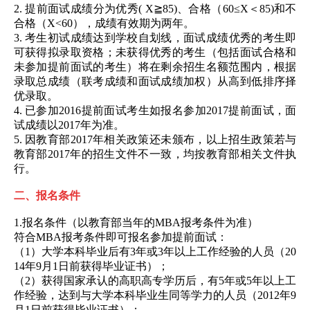
2.
提前面试成绩分为优秀
( X
≧
85)
、合格（
60
≤
X
＜
85)
和不
合格（
X<60
），成绩有效期为两年。
3.
考生初试成绩达到学校自划线，面试成绩优秀的考生即
可获得拟录取资格；未获得优秀的考生（包括面试合格和
未参加提前面试的考生）将在剩余招生名额范围内，根据
录取总成绩（联考成绩和面试成绩加权）从高到低排序择
优录取。
4.
已参加
2016
提前面试考生如报名参加
2017
提前面试，面
试成绩以
2017
年为准。
5.
因教育部
2017
年相关政策还未颁布，以上招生政策若与
教育部
2017
年的招生文件不一致，均按教育部相关文件执
行。
二、报名条件
1.
报名条件（以教育部当年的
MBA
报考条件为准）
符合
MBA
报考条件即可报名参加提前面试：
（
1
）大学本科毕业后有
3
年或
3
年以上工作经验的人员（
20
14
年
9
月
1
日前获得毕业证书）；
（
2
）获得国家承认的高职高专学历后，有
5
年或
5
年以上工
作经验，达到与大学本科毕业生同等学力的人员（
2012
年
9
月
1
日前获得毕业证书）；