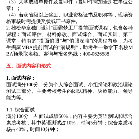
（
3
）大学成绩单原件及复印件（复印件需加盖所在单位公
章）；
（
4
）若获省级以上奖励、职业资格证书及职称等，现场资
格审核时需提供奖状或证书原件。
2.
雄松华章独门设计“面霸梦工厂提前面试课程，包含各种
课程：面试评估、材料修改、面试综合、面试实训、第二
课堂，特有的“提面俏眼”与“俏眼深聊”的课程内容，为考
生揭露
MBA
提前面试的“潜规则”，助考生一举拿下名校
M
BA
预录取名额。咨询与报名热线：
400-0626588
五、面试内容和形式
1.
面试内容：
面试满分
100
分，分为个人综合面试、小组辩论和政治理论
测试三部分。主要考核考生的团队精神、决策能力、领导
能力等。
1.1
综合面试
满分
100
分，占面试成绩
50%
，内容主要为英语测试和综合
素质考核，其中英语测试占
10%
，时间
5
分钟；综合素质考
核占
40%
，时间
10
分钟；