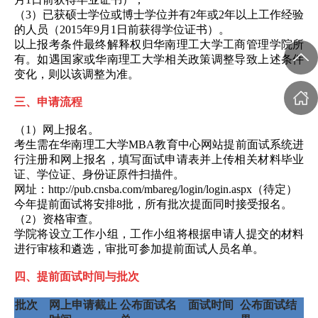
（
3
）已获硕士学位或博士学位并有
2
年或
2
年以上工作经验
的人员（
2015
年
9
月
1
日前获得学位证书）。
以上报考条件最终解释权归华南理工大学工商管理学院所
有。如遇国家或华南理工大学相关政策调整导致上述条件
变化，则以该调整为准。
三、申请流程
（
1
）网上报名。
考生需在华南理工大学
MBA
教育中心网站提前面试系统进
行注册和网上报名，填写面试申请表并上传相关材料毕业
证、学位证、身份证原件扫描件。
网址：
http://pub.cnsba.com/mbareg/login/login.aspx
（待定）
今年提前面试将安排
8
批，所有批次提面同时接受报名。
（
2
）资格审查。
学院将设立工作小组，工作小组将根据申请人提交的材料
进行审核和遴选，审批可参加提前面试人员名单。
四、提前面试时间与批次
批次
网上申请截止
公布面试名
面试时间
公布面试结