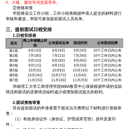
0、火狐、傲游等浏览器登录。
②
资格审查
学院将设立工作小组，工作小组将根据申请人提交的材料进行
审核和遴选，审批可参加提前面试人员名单。
三、提前面试日程安排
1.
日程安排表
网上申请截止时
公布面试名单
面试时间
公布面试结果
批次
间
6
月
13
日
6
月
16
日
6
月
24
日
10
个工作日内公布
第
1
批
第
2
批
7
月
18
日
7
月
21
日
7
月
29
日
10
个工作日内公布
第
3
批
8
月
15
日
8
月
18
日
8
月
26
日
10
个工作日内公布
第
4
批
9
月
12
日
9
月
15
日
9
月
23
日
10
个工作日内公布
第
5
批
10
月
3
日
10
月
6
日
10
月
14
日
10
个工作日内公布
第
6
批
10
月
24
日
10
月
27
日
11
月
4
日
10
个工作日内公布
第
7
批
11
月
15
日
11
月
18
日
11
月
25
日
10
个工作日内公布
MBA
华南理工大学工商管理学院
教育中心保留根据申请的实际
情况和面试的进展情况临时减少或增加面试批次的权利。
2.
面试资格审查
符合提前面试的申请者需于面试当天携带以下材料进行资格审
查：
1
（
）有效身份证件（身份证、护照或军官照）原件及复印
件；