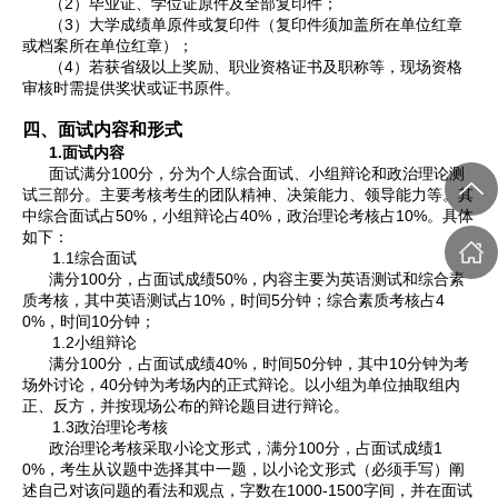
2
（
）毕业证、学位证原件及全部复印件；
3
（
）大学成绩单原件或复印件（复印件须加盖所在单位红章
或档案所在单位红章）；
4
（
）若获省级以上奖励、职业资格证书及职称等，现场资格
审核时需提供奖状或证书原件。
四、面试内容和形式
1.
面试内容
100
面试满分
分，分为个人综合面试、小组辩论和政治理论测
试三部分。主要考核考生的团队精神、决策能力、领导能力等。其
50%
40%
10%
中综合面试占
，小组辩论占
，政治理论考核占
。具体
如下：
1.1
综合面试
100
50%
满分
分，占面试成绩
，内容主要为英语测试和综合素
10%
5
4
质考核，其中英语测试占
，时间
分钟；综合素质考核占
0%
10
，时间
分钟；
1.2
小组辩论
100
40%
50
10
满分
分，占面试成绩
，时间
分钟，其中
分钟为考
40
场外讨论，
分钟为考场内的正式辩论。以小组为单位抽取组内
正、反方，并按现场公布的辩论题目进行辩论。
1.3
政治理论考核
100
1
政治理论考核采取小论文形式，满分
分，占面试成绩
0%
，考生从议题中选择其中一题，以小论文形式（必须手写）阐
1000-1500
述自己对该问题的看法和观点，字数在
字间，并在面试