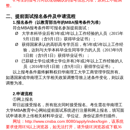
6.
考生的报考方向以现场确认的报考信息为准，原则上不能调
整。
二、提前面试报名条件及申请流程
1.
MBA
报名条件（以教育部当年的
报考条件为准）
MBA
符合
报考条件即可报名参加提前面试：
Ø
大学本科毕业后有
3
年或
3
年以上工作经验的人员（
2015
年
9
月
1
日前（含
9
月
1
日）获得毕业证书）；
Ø
获得国家承认的高职高专学历后，有
5
年或
5
年以上工作经
验，达到与大学本科毕业生同等学力的人员（
2013
年
9
月
1
日前（含
9
月
1
日）获得毕业证书）；
Ø
已获硕士学位或博士学位并有
2
年或
2
年以上工作经验的人
员（
2016
年
9
月
1
日前（含
9
月
1
日）获得学位证书）。
以上报考条件最终解释权归华南理工大学工商管理学院所有。
如遇国家或华南理工大学相关政策调整导致上述条件变化，则以该
调整为准。
2.
申请流程
①
网上报名
即日起接受报名，所有批次同时接受报名。考生需在华南理工
MBA
大学
教育中心网站提前面试系统进行注册和网上报名，填写面
试申请表并上传相关材料毕业证、学位证、身份证原件扫描件。
http://www.cnsba.com:8080/apply/index/login
网址：
，该系统
要求使用IE9以上浏览器，如无法打开，请升级IE浏览器或下载36