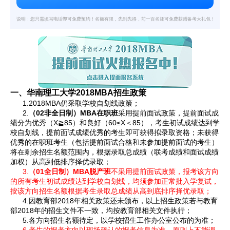
说明：您只需填写电话即可免费预约！名额有限，先到先得，前一百名还可免费获赠备考大礼包！
一、华南理工大学
2018MBA
招生政策
1.2018MBA
仍采取学校自划线政策；
2.
02
MBA
（
非全日制）
在职班
采用提前面试政策，提前面试成
X
85
60≤X
85
绩分为优秀（
≧
）和良好（
＜
），考生初试成绩达到学
校自划线，提前面试成绩优秀的考生即可获得拟录取资格；未获得
优秀的在职班考生（包括提前面试合格和未参加提前面试的考生）
将在剩余招生名额范围内，根据录取总成绩（联考成绩和面试成绩
加权）从高到低排序择优录取；
3.
01
MBA
（
全日制）
脱产班
不采用提前面试政策，报考该方向
的所有考生初试成绩达到学校自划线，均须参加正常批入学复试，
按该方向招生名额根据考生录取总成绩从高到底排序择优录取；
4.
2018
因教育部
年相关政策还未颁布，以上招生政策若与教育
2018
部
年的招生文件不一致，均按教育部相关文件执行；
5.
各方向招生名额待定，以学校招生工作办公室公布的为准；