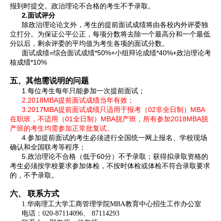
报到时提交。政治理论不合格的考生不予录取。
2.
面试评分
除政治理论论文外，考生的提前面试成绩将由各校内外评委独
立打分。为保证公平公正，每项分数将去除一个最高分和一个最低
分以后，剩余评委的平均值为考生各项的面试分数。
=
*50%+
*40%+
面试成绩
综合面试成绩
小组辩论成绩
政治理论考
*10%
核成绩
五、其他需说明的问题
1.
每位考生每年只能参加一次提前面试；
2.2018MBA
提前面试成绩当年有效；
3.2017MBA
02
MBA
提前面试成绩只适用于报考（
非全日制）
01
MBA
2018MBA
在职班，不适用（
全日制）
脱产班，所有参加
脱
产班的考生均需参加正常批复试。
4.
参加提前面试的考生必须进行全国统一网上报名、学校现场
确认和全国联考等程序；
5.
60
政治理论不合格（低于
分）不予录取；获得拟录取资格的
考生必须按学校要求参加体检，不按时体检或体检不符合录取要求
的，不予录取。
六、
联系方式
1.
华南理工大学工商管理学院MBA教育中心招生工作办公室
电话：020-87114096、 87114293