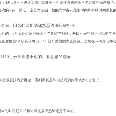
背了4遍，9月～10月上旬开始做完形和阅读真题来练习老师教的做题技巧
欢的apps，词汇一定是对基础一般的同学要花最多时间和持续时间最长
的时间。因为翻译帮助你熟悉语法和解析长
5分的。8月我开始练习每天一句长难句翻译，基础不好的同学可以更早开
百度搜索‘考研英语每日一句’就可以找到大量题目。当然在7～8月老师
，到10月份再背也不迟的。有意思的是最
讲完做题技巧后再做，否则用真题练习技巧的效果就大打折扣了。
相当的时间把公式和知识点掌握熟练还是不难的。