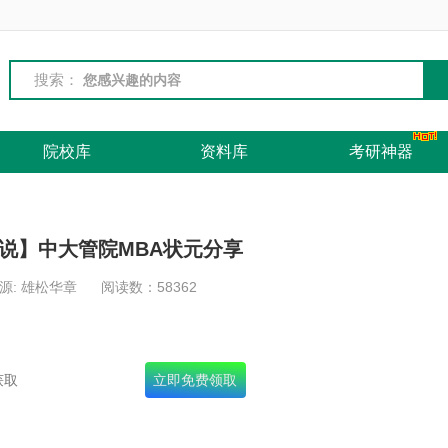
搜索：
院校库
资料库
考研神器
说】中大管院MBA状元分享
源: 雄松华章
阅读数：
58362
名录+十年真题+面试宝典