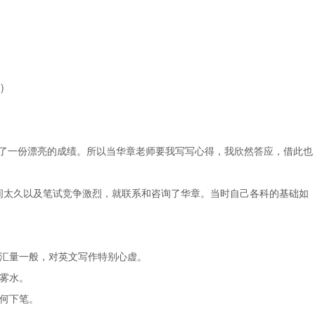
2）
取得了一份漂亮的成绩。所以当华章老师要我写写心得，我欣然答应，借此也
作时间太久以及笔试竞争激烈，就联系和咨询了华章。当时自己各科的基础如
词汇量一般，对英文写作特别心虚。
雾水。
何下笔。