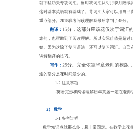
就下猛功夫专攻词汇。当时我词汇从3月到8月陆续
这时基本英语就有基础了。背词汇大家可以用自己喜
重点部分。2018联考阅读理解我最后拿到了48分。
15分，这部分应该花仅次于词汇
翻译：
难句，也帮助到了阅读理解。所以实际价值是超过1
始。因为这除了复习语法，还可以复习词汇。自己在
讲解翻译的技巧。
25分。完全依靠华章老师的模版
写作：
难的部分是花时间最少的。
1-2 注意事项
-英语完形和阅读理解历年真题一定在老师
2） 数学
1-1 备考过程
数学知识点就那么多，且非常固定。在数学上
花