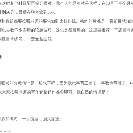
在这时其他科目要再提升很难。我个人的经验就是这样：在10月下半个月
到56分，最后在联考拿到50+。
和真题都要按照老师的要求做到比较熟练。熟练的标准是一看题目就知
师也会教不少实用的读题技巧，这也是很管用的。这里要推荐一下逻辑老
的题目常练习，一定受益匪浅。
止
联考的分数估计是一般水平吧，因为我把字写工整了，字数也写够了。
以大家按照老师的写作套路稍作准备即可。我自己的情况是：
多加练习，一旦偏题，损失惨重。