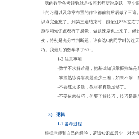
我的数学备考经验就是按照老师所说刷题，至少刷
上的习题以及华章布置的作业都前前后后做了三遍
识点完全忘了。到第三遍结束时，能记住85%左右
题型和知识点都有了感觉，做题速度也上来了。经过
变，特别是充分性判断题，许多选C的同学叫苦连
巧。我最后的数学拿了60+。
1-2 注意事项
-数学不求解难题，把基础知识掌握熟练是
-掌握熟练得靠刷题至少三遍，如果不够，
-不要练太多题，教材和真题足够了。
-不要依赖技巧，但要了解技巧，技巧是最
3） 逻辑
1-1 备考过程
根据老师和自己的经验，逻辑知识点最少，对大多